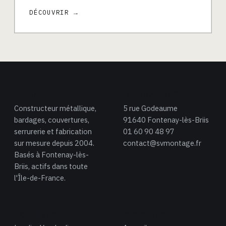
DÉCOUVRIR →
SV MONTAGE
COORDONNÉES
Constructeur métallique,
5 rue Godeaume
bardages, couvertures,
91640 Fontenay-lès-Briis
serrurerie et fabrication
01 60 90 48 97
sur mesure depuis 2004.
contact@svmontage.fr
Basés à Fontenay-lès-
Briis, actifs dans toute
l'Île-de-France.
HORAIRES
NAVIGATION