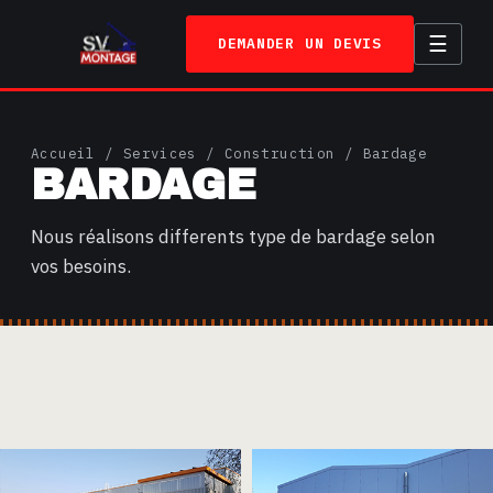
☰
DEMANDER UN DEVIS
ACCUEIL
Accueil
/
Services
/
Construction
/ Bardage
BARDAGE
SERVICES
TRAVAUX
Nous réalisons differents type de bardage selon
vos besoins.
A PROPOS
CONTACT