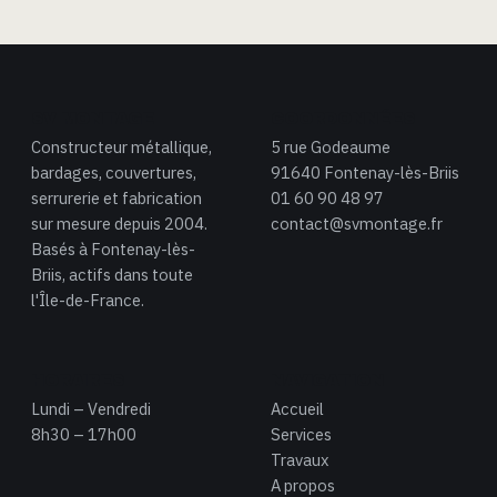
SV MONTAGE
COORDONNÉES
Constructeur métallique,
5 rue Godeaume
bardages, couvertures,
91640 Fontenay-lès-Briis
serrurerie et fabrication
01 60 90 48 97
sur mesure depuis 2004.
contact@svmontage.fr
Basés à Fontenay-lès-
Briis, actifs dans toute
l'Île-de-France.
HORAIRES
NAVIGATION
Lundi – Vendredi
Accueil
8h30 – 17h00
Services
Travaux
A propos