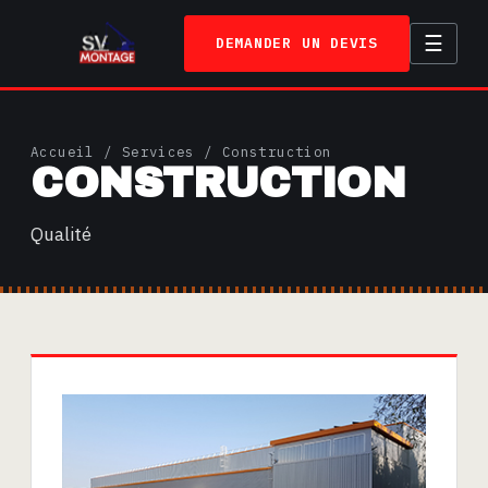
☰
DEMANDER UN DEVIS
ACCUEIL
Accueil
/
Services
/ Construction
CONSTRUCTION
SERVICES
TRAVAUX
Qualité
A PROPOS
CONTACT