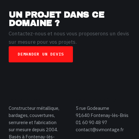
UN PROJET DANS CE
DOMAINE ?
Contactez-nous et nous vous proposerons un devis
sur mesure pour vos projets.
DEMANDER UN DEVIS
SV MONTAGE
COORDONNÉES
Constructeur métallique,
5 rue Godeaume
bardages, couvertures,
91640 Fontenay-lès-Briis
serrurerie et fabrication
01 60 90 48 97
sur mesure depuis 2004.
contact@svmontage.fr
Basés à Fontenay-lès-