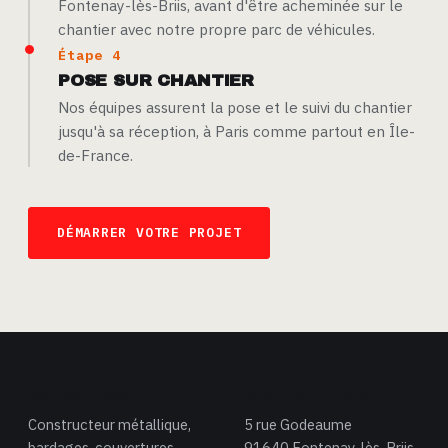
Fontenay-lès-Briis, avant d'être acheminée sur le
chantier avec notre propre parc de véhicules.
Étape 4
POSE SUR CHANTIER
Nos équipes assurent la pose et le suivi du chantier
jusqu'à sa réception, à Paris comme partout en Île-
de-France.
DÉMARRER VOTRE PROJET
SV MONTAGE
COORDONNÉES
Constructeur métallique,
5 rue Godeaume
bardages, couvertures,
91640 Fontenay-lès-Briis