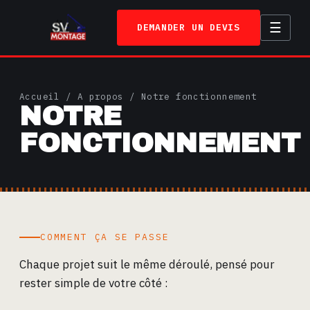
☰
DEMANDER UN DEVIS
ACCUEIL
Accueil
/
A propos
/ Notre fonctionnement
NOTRE
SERVICES
FONCTIONNEMENT
TRAVAUX
A PROPOS
CONTACT
COMMENT ÇA SE PASSE
Chaque projet suit le même déroulé, pensé pour
rester simple de votre côté :