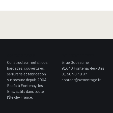
SV MONTAGE
COORDONNÉES
Constructeur métallique,
5 rue Godeaume
bardages, couvertures,
91640 Fontenay-lès-Briis
serrurerie et fabrication
01 60 90 48 97
sur mesure depuis 2004.
contact@svmontage.fr
Basés à Fontenay-lès-
Briis, actifs dans toute
l'Île-de-France.