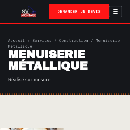
☰
DEMANDER UN DEVIS
ACCUEIL
Accueil
/
Services
/
Construction
/ Menuiserie
SERVICES
Métallique
MENUISERIE
TRAVAUX
MÉTALLIQUE
A PROPOS
Réalisé sur mesure
CONTACT