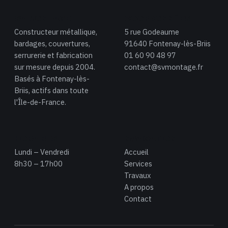
SV MONTAGE
COORDONNÉES
Constructeur métallique,
5 rue Godeaume
bardages, couvertures,
91640 Fontenay-lès-Briis
serrurerie et fabrication
01 60 90 48 97
sur mesure depuis 2004.
contact@svmontage.fr
Basés à Fontenay-lès-
Briis, actifs dans toute
l'Île-de-France.
HORAIRES
NAVIGATION
Lundi – Vendredi
Accueil
8h30 – 17h00
Services
Travaux
A propos
Contact