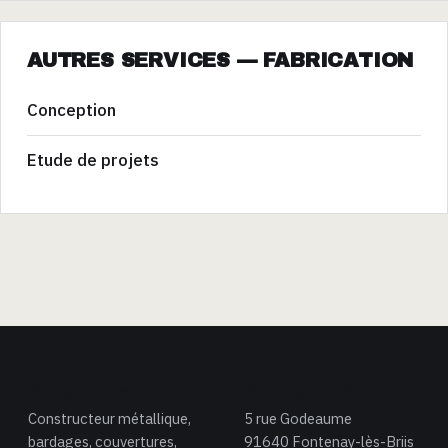
AUTRES SERVICES — FABRICATION
Conception
Etude de projets
SV MONTAGE
COORDONNÉES
Constructeur métallique,
5 rue Godeaume
bardages, couvertures,
91640 Fontenay-lès-Briis