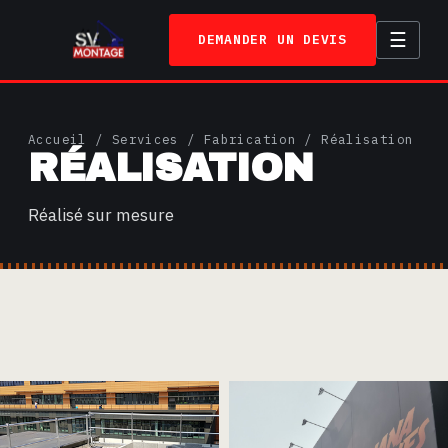
☰
DEMANDER UN DEVIS
ACCUEIL
Accueil
/
Services
/
Fabrication
/ Réalisation
RÉALISATION
SERVICES
TRAVAUX
Réalisé sur mesure
A PROPOS
CONTACT