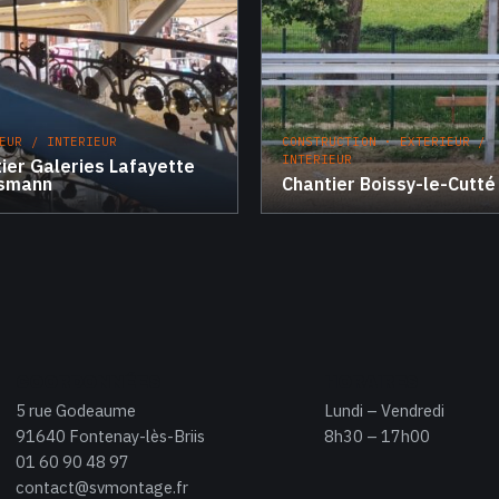
EUR / INTERIEUR
CONSTRUCTION · EXTERIEUR /
INTERIEUR
ier Galeries Lafayette
smann
Chantier Boissy-le-Cutté
COORDONNÉES
HORAIRES
5 rue Godeaume
Lundi – Vendredi
91640 Fontenay-lès-Briis
8h30 – 17h00
01 60 90 48 97
contact@svmontage.fr