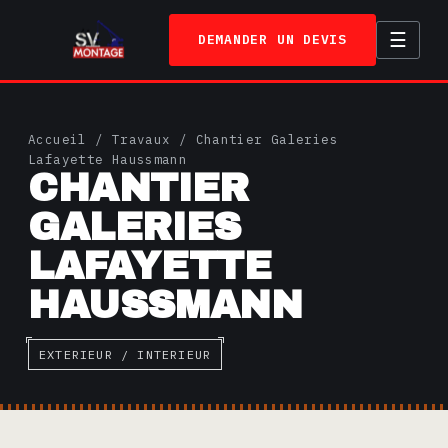
☰
DEMANDER UN DEVIS
ACCUEIL
Accueil
/
Travaux
/ Chantier Galeries
SERVICES
Lafayette Haussmann
CHANTIER
TRAVAUX
GALERIES
A PROPOS
LAFAYETTE
HAUSSMANN
CONTACT
EXTERIEUR / INTERIEUR