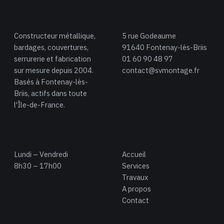
SV MONTAGE
COORDONNÉES
Constructeur métallique,
5 rue Godeaume
bardages, couvertures,
91640 Fontenay-lès-Briis
serrurerie et fabrication
01 60 90 48 97
sur mesure depuis 2004.
contact@svmontage.fr
Basés à Fontenay-lès-
Briis, actifs dans toute
l'Île-de-France.
HORAIRES
NAVIGATION
Lundi – Vendredi
Accueil
8h30 – 17h00
Services
Travaux
A propos
Contact