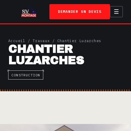
☰
DEMANDER UN DEVIS
ACCUEIL
Accueil
/
Travaux
/ Chantier Luzarches
CHANTIER
SERVICES
LUZARCHES
TRAVAUX
A PROPOS
CONSTRUCTION
CONTACT