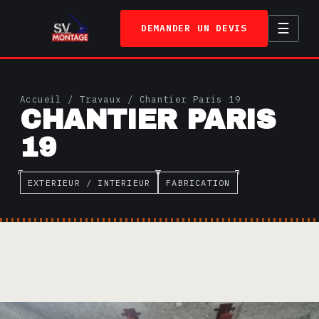
☰
DEMANDER UN DEVIS
ACCUEIL
Accueil
/
Travaux
/ Chantier Paris 19
CHANTIER PARIS
SERVICES
19
TRAVAUX
A PROPOS
EXTERIEUR / INTERIEUR
FABRICATION
CONTACT