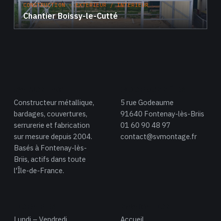
CONSTRUCTION · EXTERIEUR / INTERIEUR
Chantier Boissy-le-Cutté
SV MONTAGE
COORDONNÉES
Constructeur métallique,
5 rue Godeaume
bardages, couvertures,
91640 Fontenay-lès-Briis
serrurerie et fabrication
01 60 90 48 97
sur mesure depuis 2004.
contact@svmontage.fr
Basés à Fontenay-lès-
Briis, actifs dans toute
l'Île-de-France.
HORAIRES
NAVIGATION
Lundi – Vendredi
Accueil