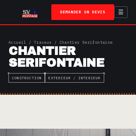
☰
DEMANDER UN DEVIS
ACCUEIL
Accueil
/
Travaux
/ Chantier Serifontaine
CHANTIER
SERVICES
SERIFONTAINE
TRAVAUX
A PROPOS
CONSTRUCTION
EXTERIEUR / INTERIEUR
CONTACT