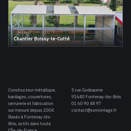
CONSTRUCTION · EXTERIEUR / INTERIEUR
Chantier Boissy-le-Cutté
SV MONTAGE
COORDONNÉES
Constructeur métallique,
5 rue Godeaume
bardages, couvertures,
91640 Fontenay-lès-Briis
serrurerie et fabrication
01 60 90 48 97
sur mesure depuis 2004.
contact@svmontage.fr
Basés à Fontenay-lès-
Briis, actifs dans toute
l'Île-de-France.