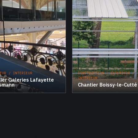
EUR / INTERIEUR
CONSTRUCTION · EXTERIEUR /
INTERIEUR
ier Galeries Lafayette
smann
Chantier Boissy-le-Cutté